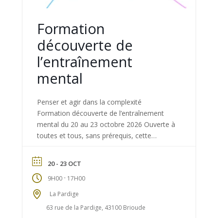
Formation
découverte de
l’entraînement
mental
Penser et agir dans la complexité
Formation découverte de l’entraînement
mental du 20 au 23 octobre 2026 Ouverte à
toutes et tous, sans prérequis, cette
formation propose de découvrir la méthode
de l’entraînement mental, issue de
20 - 23 OCT
l’éducation populaire. Elle permet de
-
9H00
17H00
développer une pensée critique autonome,
de mieux comprendre les situations
La Pardige
complexes et de construire […]
63 rue de la Pardige, 43100 Brioude