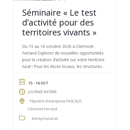
Séminaire « Le test
d’activité pour des
territoires vivants »
Du 15 au 16 octobre 2026 à Clermont-
Ferrand Explorez de nouvelles opportunités
pour la création d’activité sur votre territoire
rural ! Pour les élu·es locaux, les structures
d’accompagnement, les chargé·es de
développement, et les acteur·ices agri-
15 - 16 OCT
ruraux. Programme Téléchargez le
JOURNÉE ENTIÈRE
programme détaillé ici ! Jour 1 • Découvrir le
test d’activités et son potentiel pour les […]
Pépnière d'entreprise PASCALIS
Clermont-Ferrand
Entrepreunariat