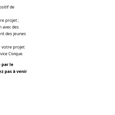
sitif de
re projet ;
n avec des
ent des jeunes
r votre projet
vice Civique.
 par le
ez pas à venir