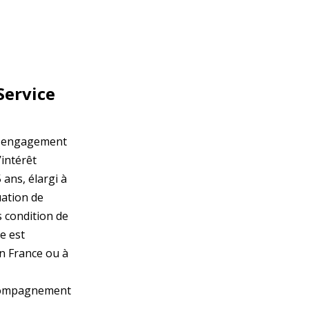
Service
un engagement
’intérêt
ans, élargi à
uation de
s condition de
e est
en France ou à
compagnement