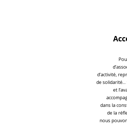
Ac
Pou
d’asso
d’activité, rep
de solidarité… 
et l’a
accompagn
dans la const
de la réf
nous pouvons