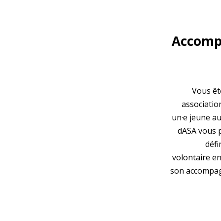
Accomp
Vous êt
association
un·e jeune au
dASA vous 
défi
volontaire en
son accompag