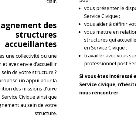
pour :
clair.
vous présenter le dispo
Service Civique ;
agnement des
vous aider à définir vot
vous mettre en relatio
structures
structures qui accueill
accueillantes
en Service Civique ;
travailler avec vous su
es une collectivité ou une
professionnel post Ser
 et avez envie d’accueillir
 sein de votre structure ?
Si vous êtes intéressé·e
propose un appui pour la
Service civique, n’hésit
nition des missions d’un·e
nous rencontrer.
 Service Civique ainsi que
nement au sein de votre
structure.