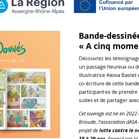
Bande-dessinée
« A cinq mome
Découvrez les témoignag
un passage heureux ou dou
illustratrice Alexia Bastet
co-écriture de cette band
participant·es de prendre 
suites et de partager ave
Cet ouvrage est né en 2022 
Brioude, l’association dASA e
projet de
lutte contre le 
18 à 29 ans
, financé par la