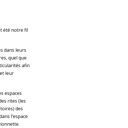
 été notre fil
es dans leurs
res, quel que
ticularités afin
et leur
des espaces
es rites (les
stoires) des
 dans l’espace
rionnette.