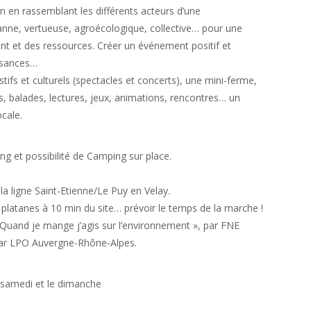
un en rassemblant les différents acteurs d’une
sanne, vertueuse, agroécologique, collective… pour une
ant et des ressources. Créer un événement positif et
issances…
ifs et culturels (spectacles et concerts), une mini-ferme,
s, balades, lectures, jeux, animations, rencontres… un
cale.
g et possibilité de Camping sur place.
la ligne Saint-Etienne/Le Puy en Velay.
s platanes à 10 min du site… prévoir le temps de la marche !
« Quand je mange j’agis sur l’environnement », par FNE
par LPO Auvergne-Rhône-Alpes.
 samedi et le dimanche