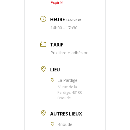
Expiré!
HEURE
14h-17h30
14h00 - 17h30
TARIF
Prix libre + adhésion
LIEU
La Pardige
63 rue de la
Pardige, 43100
Brioude
AUTRES LIEUX
Brioude